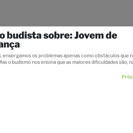
o budista sobre: Jovem de
ança
s, enxergamos os problemas apenas como obstáculos que 
Mas o budismo nos ensina que as maiores dificuldades são, n
eais para manifestarmos nossa força mais vibrante. O brilh
 é o que define um jovem de esperança.
Próx