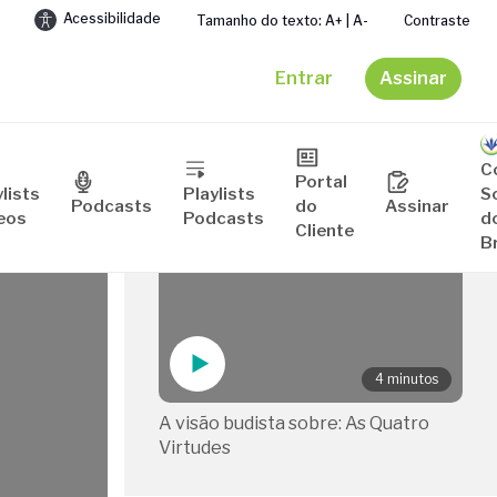
Acessibilidade
Tamanho do texto: A+ | A-
Contraste
Entrar
Assinar
Playlist
C
Portal
S
lists
Playlists
Podcasts
do
Assinar
d
eos
Podcasts
Cliente
Br
Vídeos
4 minutos
A visão budista sobre: As Quatro
Virtudes