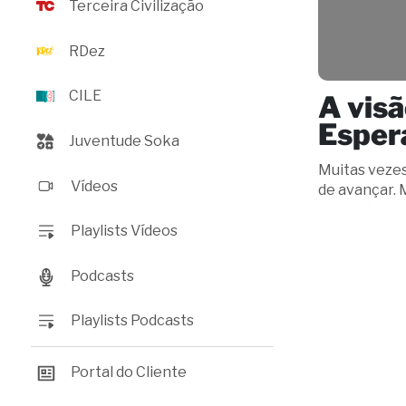
Terceira Civilização
RDez
CILE
A visã
Esper
Juventude Soka
Muitas veze
Vídeos
de avançar. 
condições id
da superação
Playlists Vídeos
Podcasts
Playlists Podcasts
Portal do Cliente