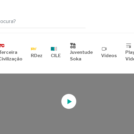
ta sobre
01/07/2026
Terceira
Juventude
Play
RDez
CILE
Vídeos
Civilização
Soka
Víd