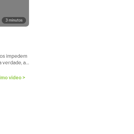
3 minutos
nos impedem
a verdade, as
o que nasce
imo video >