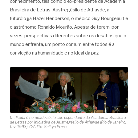
conhecimento, tais como o ex-presidente da Academia
Brasileira de Letras, Austregésilo de Athayde, a
Cultura
Legados Para a Humanidade
futuróloga Hazel Henderson, o médico Guy Bourgeault e
o astrônomo Ronaldo Mourão. Apesar de terem, por
Educação
vezes, perspectivas diferentes sobre os desafios que o
mundo enfrenta, um ponto comum entre todos é a
convicção na humanidade e no ideal da paz.
Dr. Ikeda é nomeado sócio correspondente da Academia Brasileira
de Letras por iniciativa de Austregésilo de Athayde (Rio de Janeiro,
fev. 1993). Crédito: Seikyo Press