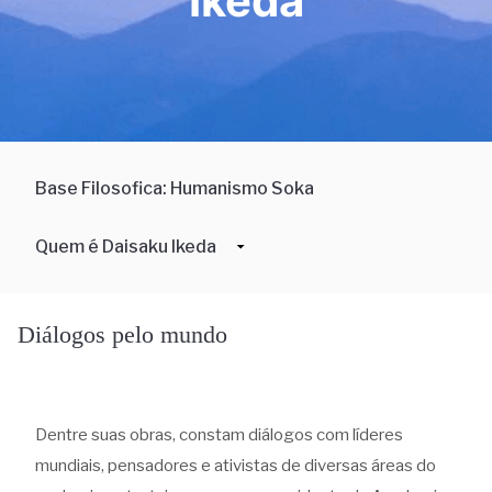
Ikeda
Base Filosofica: Humanismo Soka
Quem é Daisaku Ikeda
Obras
Diálogos pelo mundo
Diálogos
Ensaios
Dentre suas obras, constam diálogos com líderes
mundiais, pensadores e ativistas de diversas áreas do
Paz
Proposta de Paz