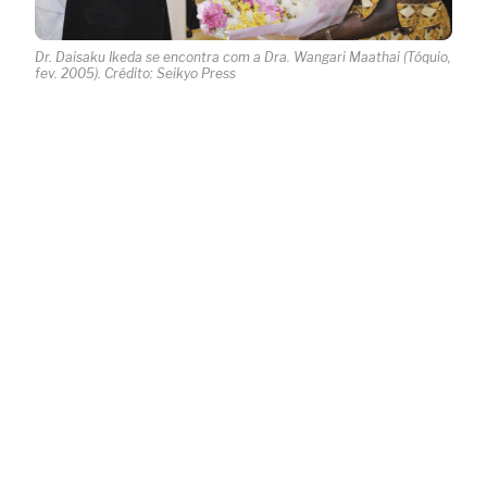
Dr. Daisaku Ikeda se encontra com a Dra. Wangari Maathai (Tóquio,
fev. 2005). Crédito: Seikyo Press